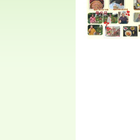
ジ
ャ
ン
プ
す
る
た
め
の
ナ
ビ
ゲ
ー
シ
ョ
ン
ス
キ
ッ
プ
で
す。
本
文