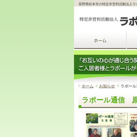
サ
フ
長野県松本市の特定非営利活動法人ラ
本
グ
本
イ
ッ
文
ロ
文
ド
タ
と
ー
の
メ
ー
グ
バ
エ
ニ
の
ロ
ル
リ
ュ
エ
ー
メ
ア
ー
リ
バ
ニ
で
の
ア
ル
ュ
す。
エ
で
メ
ー
リ
す。
ニ
の
ア
ュ
エ
で
ー・
リ
す。
サ
ア
イ
で
ド
す。
ホーム
お知らせ
ラポール
メ
ニ
ラポール通信 
ュ
ー・
フ
ッ
タ
ー
へ