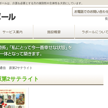
ポールは、介護を必要とする方の個別性や主体性を大切にしています。
長
通信 原第2サテライト
原第2サテライト