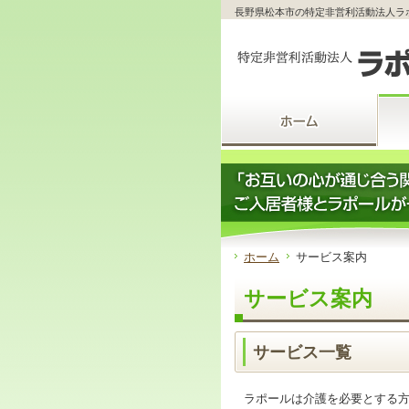
サ
フ
長野県松本市の特定非営利活動法人ラ
本
グ
本
イ
ッ
文
ロ
文
ド
タ
と
ー
の
メ
ー
グ
バ
エ
ニ
の
ロ
ル
リ
ュ
エ
ー
メ
ア
ー
リ
バ
ニ
で
の
ア
ル
ュ
す。
エ
で
メ
ー
リ
す。
ニ
の
ア
ュ
エ
で
ー・
リ
す。
サ
ア
イ
で
ド
す。
ホーム
サービス案内
メ
ニ
サービス案内
ュ
ー・
フ
ッ
サービス一覧
タ
ー
へ
ラポールは介護を必要とする