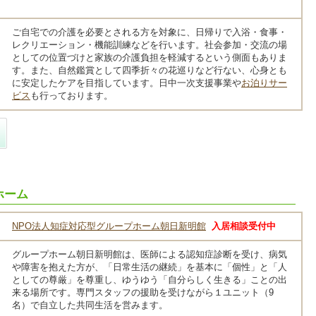
ご自宅での介護を必要とされる方を対象に、日帰りで入浴・食事・
レクリエーション・機能訓練などを行います。社会参加・交流の場
としての位置づけと家族の介護負担を軽減するという側面もありま
す。
また、自然鑑賞として四季折々の花巡りなど行ない、心身とも
に安定したケアを目指しています。日中一次支援事業や
お泊りサー
ビス
も行っております。
ホーム
NPO法人知症対応型グループホーム朝日新明館
入居相談受付中
グループホーム朝日新明館は、医師による認知症診断を受け、病気
や障害を抱えた方が、「日常生活の継続」を基本に「個性」と「人
としての尊厳」を尊重し、ゆうゆう「自分らしく生きる」ことの出
来る場所です。専門スタッフの援助を受けながら１ユニット（9
名）で自立した共同生活を営みます。