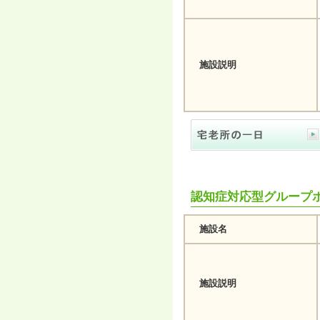
へ
ジ
ャ
ン
プ
施設説明
グ
ロ
ー
バ
ル
メ
ニ
ュ
ー
へ
ジ
認知症対応型グループ
ャ
ン
施設名
プ
サ
イ
ド
施設説明
メ
ニ
ュ