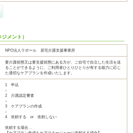
ネジメント）
NPO法人ラポール 居宅介護支援事業所
要介護状態又は要支援状態にある方が、ご自宅で自立した生活を送
ることができるように、ご利用者ひとりひとりが有する能力に応じ
た適切なケアプランを作成いたします。
1 申込
↓
2 介護認定審査
↓
3 ケアプランの作成
↓
4 依頼する or 依頼しない
依頼する場合…
【ケアプラン作成をケアマネージャーに依頼する場合】