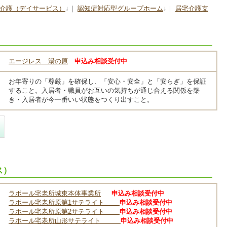
介護（デイサービス）
↓｜
認知症対応型グループホーム
↓｜
居宅介護支
エージレス 湯の原
申込み相談受付中
お年寄りの「尊厳」を確保し、「安心・安全」と「安らぎ」を保証
すること。入居者・職員がお互いの気持ちが通じ合える関係を築
き・入居者が今一番いい状態をつくり出すこと。
ス）
ラポール宅老所城東本体事業所
申込み相談受付中
ラポール宅老所原第1サテライト
申込み相談受付中
ラポール宅老所原第2サテライト
申込み相談受付中
ラポール宅老所山形サテライト
申込み相談受付中