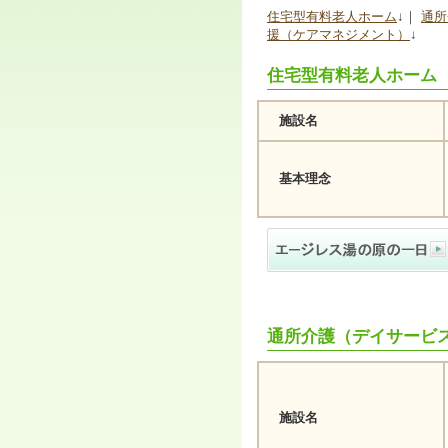
ジ
住宅型有料老人ホーム
↓｜
通所
ャ
援（ケアマネジメント）
↓
ン
プ
住宅型有料老人ホーム
す
る
た
施設名
め
の
ナ
基本理念
ビ
ゲ
ー
シ
ョ
ン
ス
キ
ッ
通所介護（デイサービ
プ
で
す。
本
施設名
文