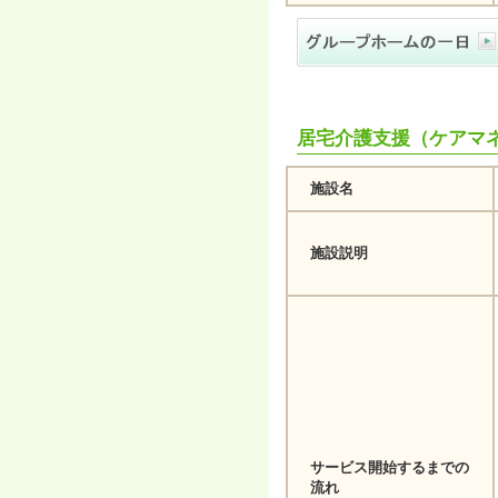
ー
へ
ジ
ャ
ン
プ
フ
居宅介護支援（ケアマ
ッ
タ
ー
施設名
へ
ジ
ャ
施設説明
ン
プ
サービス開始するまでの
流れ