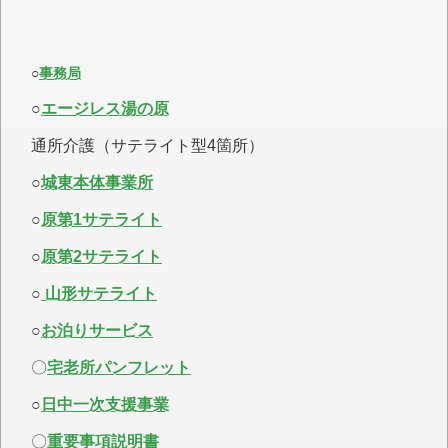
○
事務局
○
エージレス湯の原
通所介護（サテライト型4箇所）
○
城東本体事業所
○
原第1サテライト
○
原第2サテライト
○
山形サテライト
○
お泊りサービス
〇
宅老所パンフレット
○
日中一次支援事業
〇
重要事項説明書